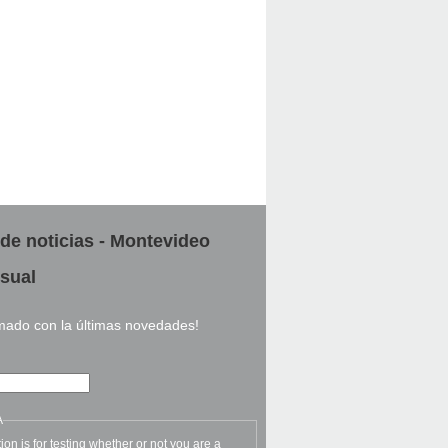
 de noticias - Montevideo
sual
rmado con la últimas novedades!
A
ion is for testing whether or not you are a