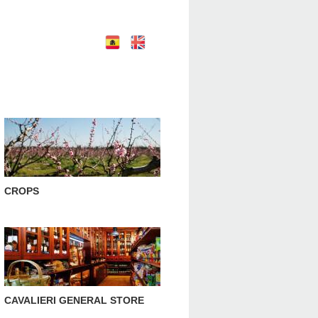
E
E
nglish
spañol
CROPS
CAVALIERI GENERAL STORE