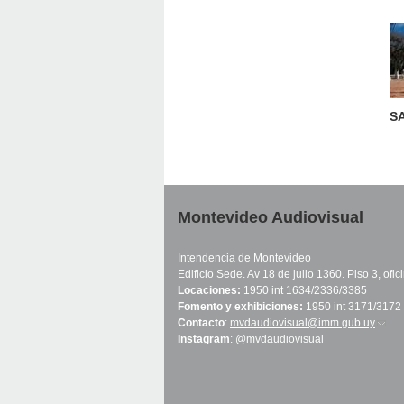
S
Montevideo Audiovisual
Intendencia de Montevideo
Edificio Sede. Av 18 de julio 1360. Piso 3, ofi
Locaciones:
1950 int 1634/2336/3385
Fomento y exhibiciones:
1950 int 3171/3172
Contacto
:
mvdaudiovisual@imm.gub.uy
(link 
Instagram
: @mvdaudiovisual