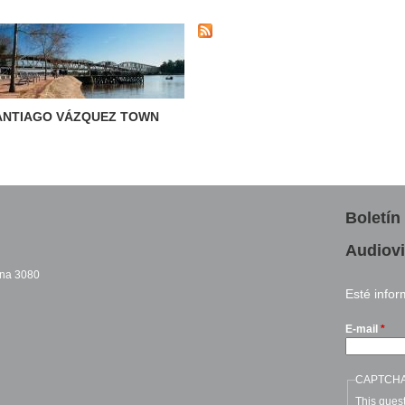
ANTIAGO VÁZQUEZ TOWN
Boletín
Audiovi
cina 3080
Esté info
sends e-mail)
E-mail
*
CAPTCH
This quest