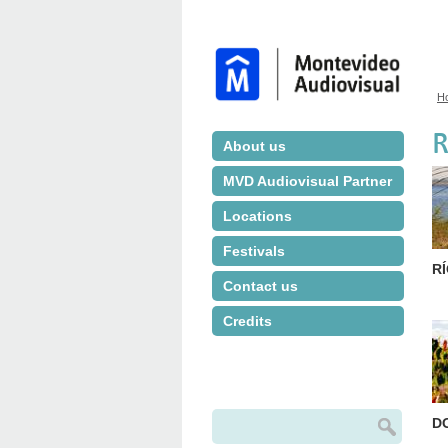
H
Y
R
About us
MVD Audiovisual Partner
Locations
Festivals
R
Contact us
Credits
Search
D
Search form