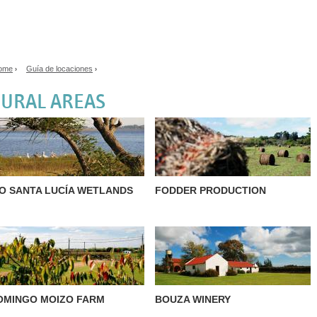
Jump to navigation
ome
Guía de locaciones
›
›
ou are here
URAL AREAS
ÍO SANTA LUCÍA WETLANDS
FODDER PRODUCTION
OMINGO MOIZO FARM
BOUZA WINERY