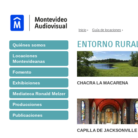
Jump to navigation
Inicio
Guía de locaciones
›
›
Se encuentra usted aq
ENTORNO RURA
Quiénes somos
Locaciones
Montevideanas
Páginas
Fomento
Exhibiciones
CHACRA LA MACARENA
Mediateca Ronald Melzer
Producciones
Publicaciones
CAPILLA DE JACKSONVILLE