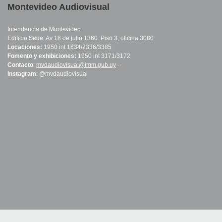
Montevideo Audiovisual
Intendencia de Montevideo
Edificio Sede. Av 18 de julio 1360. Piso 3, oficina 3080
Locaciones:
1950 int 1634/2336/3385
Fomento y exhibiciones:
1950 int 3171/3172
Contacto
:
mvdaudiovisual@imm.gub.uy
(link sends e-mail)
Instagram
: @mvdaudiovisual