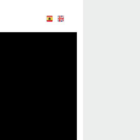
E
E
nglish
spañol