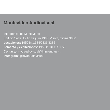
Montevideo Audiovisual
Intendencia de Montevideo
Edificio Sede. Av 18 de julio 1360. Piso 3, oficina 3080
Locaciones:
1950 int 1634/2336/3385
Fomento y exhibiciones:
1950 int 3171/3172
Contacto
:
mvdaudiovisual@imm.gub.uy
(link sends e-mail)
Instagram
: @mvdaudiovisual