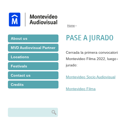
Jump to navigation
Home
›
You are here
PASE A JURADO
About us
MVD Audiovisual Partner
Cerrada la primera convocatori
Locations
Montevideo Filma 2022, luego d
jurado:
Festivals
Contact us
Montevideo Socio Audiovisual
Credits
Montevideo Filma
Search
Search form