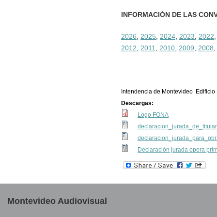
INFORMACIÓN DE LAS CON
2026
,
2025
,
2024
,
2023
,
2022
2012
,
2011
,
2010
,
2009
,
2008
Intendencia de Montevideo Edificio S
Descargas:
Logo FONA
declaracion_jurada_de_titula
declaracion_jurada_para_ob
Declaración jurada opera pri
Montevideo Audiovisual