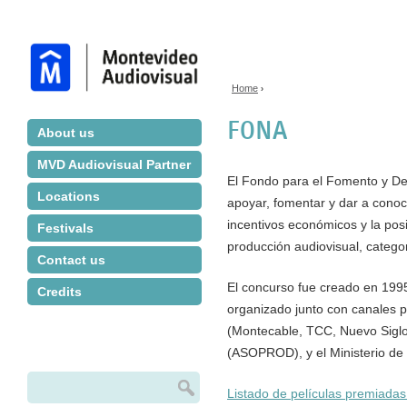
Jump to navigation
Home
›
You are here
FONA
About us
MVD Audiovisual Partner
El Fondo para el Fomento y Des
Locations
apoyar, fomentar y dar a conoc
incentivos económicos y la posi
Festivals
producción audiovisual, catego
Contact us
El concurso fue creado en 1995
Credits
organizado junto con canales pr
(Montecable, TCC, Nuevo Siglo
(ASOPROD), y el Ministerio de
Search
Listado de películas premiada
Search form