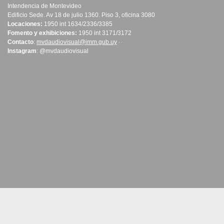
Intendencia de Montevideo
Edificio Sede. Av 18 de julio 1360. Piso 3, oficina 3080
Locaciones:
1950 int 1634/2336/3385
Fomento y exhibiciones:
1950 int 3171/3172
Contacto
:
mvdaudiovisual@imm.gub.uy
(link sends e-mail)
Instagram
: @mvdaudiovisual