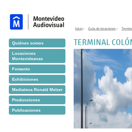
Jump to navigation
Inicio
Guía de locaciones
Termin
›
›
Se encuentra usted aq
TERMINAL COLÓ
Quiénes somos
Locaciones
Montevideanas
Fomento
Exhibiciones
Mediateca Ronald Melzer
Producciones
Publicaciones