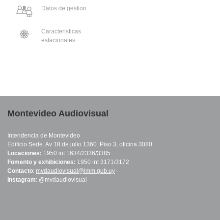
Datos de gestion
Caracteristicas
estacionales
Montevideo Audiovisual
Intendencia de Montevideo
Edificio Sede. Av 18 de julio 1360. Piso 3, oficina 3080
Locaciones:
1950 int 1634/2336/3385
Fomento y exhibiciones:
1950 int 3171/3172
Contacto
:
mvdaudiovisual@imm.gub.uy
(link sends e-mail)
Instagram
: @mvdaudiovisual