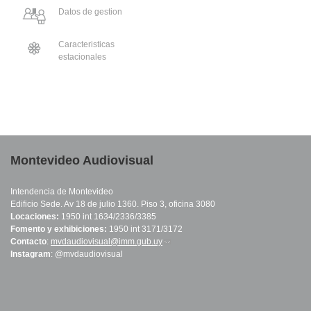
Datos de gestion
Caracteristicas
estacionales
Montevideo Audiovisual
Intendencia de Montevideo
Edificio Sede. Av 18 de julio 1360. Piso 3, oficina 3080
Locaciones:
1950 int 1634/2336/3385
Fomento y exhibiciones:
1950 int 3171/3172
Contacto
:
mvdaudiovisual@imm.gub.uy
(link sends e-mail)
Instagram
: @mvdaudiovisual