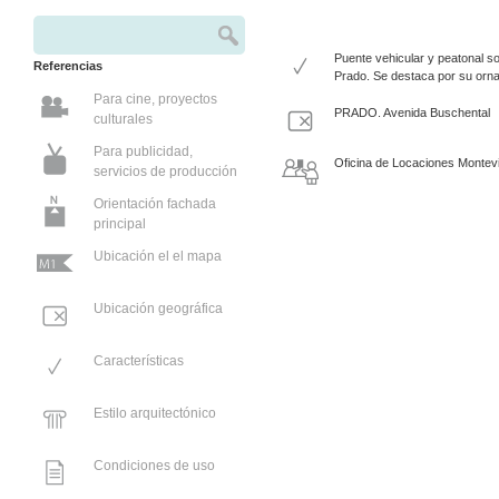
Buscar
Formulario de búsqueda
Puente vehicular y peatonal so
Referencias
Prado. Se destaca por su orn
Para cine, proyectos
PRADO. Avenida Buschental
culturales
Para publicidad,
Oficina de Locaciones Montev
servicios de producción
Orientación fachada
principal
Ubicación el el mapa
Ubicación geográfica
Características
Estilo arquitectónico
Condiciones de uso