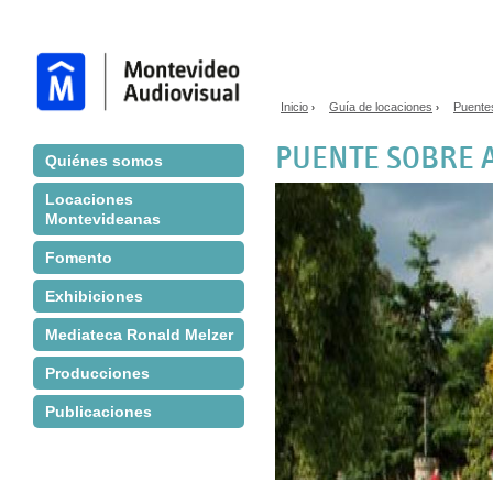
Jump to navigation
Inicio
Guía de locaciones
Puente
›
›
Se encuentra usted aq
PUENTE SOBRE 
Quiénes somos
Locaciones
Montevideanas
Fomento
Exhibiciones
Mediateca Ronald Melzer
Producciones
Publicaciones