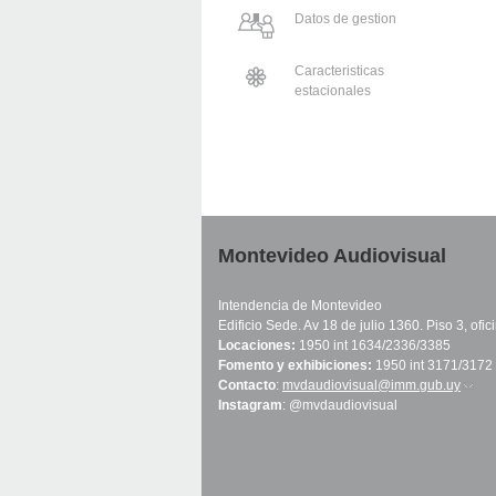
Datos de gestion
Caracteristicas
estacionales
Montevideo Audiovisual
Intendencia de Montevideo
Edificio Sede. Av 18 de julio 1360. Piso 3, ofi
Locaciones:
1950 int 1634/2336/3385
Fomento y exhibiciones:
1950 int 3171/3172
Contacto
:
mvdaudiovisual@imm.gub.uy
(link 
Instagram
: @mvdaudiovisual