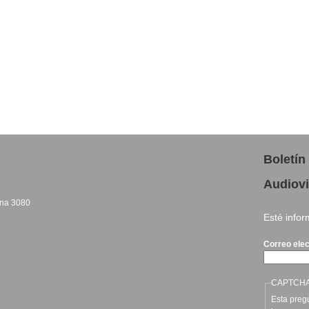
Boletín
Audiovi
cina 3080
Esté info
sends e-mail)
Correo ele
CAPTCH
Esta pregu