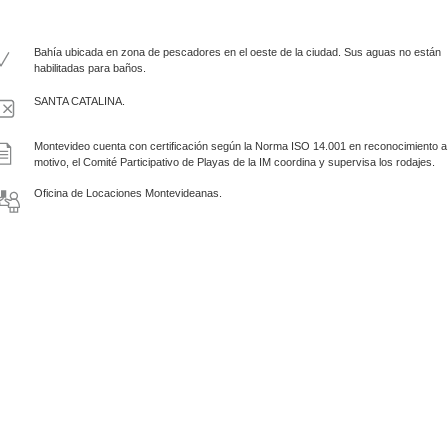
Bahía ubicada en zona de pescadores en el oeste de la ciudad. Sus aguas no están
habilitadas para baños.
SANTA CATALINA.
Montevideo cuenta con certificación según la Norma ISO 14.001 en reconocimiento a 
motivo, el Comité Participativo de Playas de la IM coordina y supervisa los rodajes.
Oficina de Locaciones Montevideanas.