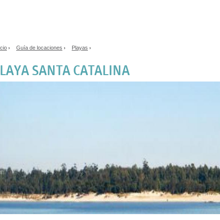
Jump to navigation
icio
Guía de locaciones
Playas
›
›
›
e encuentra usted aquí
LAYA SANTA CATALINA