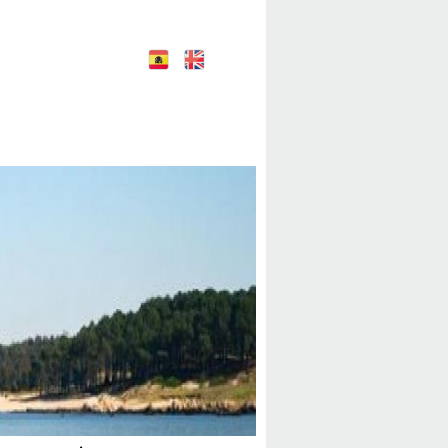
E
E
nglish
spañol