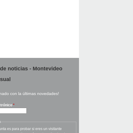
 de noticias - Montevideo
sual
rmado con la últimas novedades!
ctrónico
*
A
nta es para probar si eres un visitante