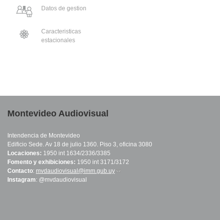
Datos de gestion
Caracteristicas
estacionales
Montevideo Audiovisual
Intendencia de Montevideo
Edificio Sede. Av 18 de julio 1360. Piso 3, oficina 3080
Locaciones:
1950 int 1634/2336/3385
Fomento y exhibiciones:
1950 int 3171/3172
Contacto
:
mvdaudiovisual@imm.gub.uy
(link sends e-mail)
Instagram
: @mvdaudiovisual