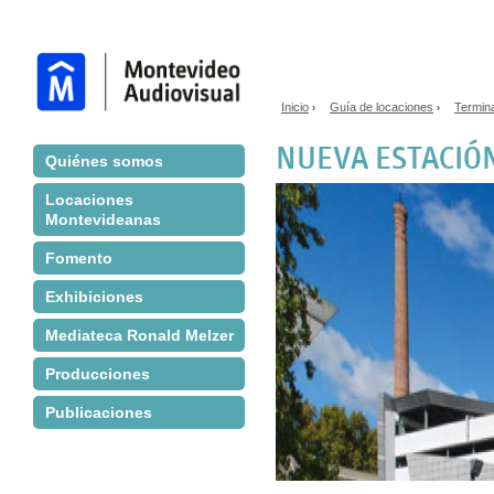
Jump to navigation
Inicio
Guía de locaciones
Termin
›
›
Se encuentra usted aq
NUEVA ESTACIÓN
Quiénes somos
Locaciones
Montevideanas
Fomento
Exhibiciones
Mediateca Ronald Melzer
Producciones
Publicaciones