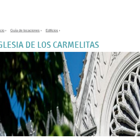
Jump to navigation
icio
Guía de locaciones
Edificios
›
›
›
e encuentra usted aquí
GLESIA DE LOS CARMELITAS