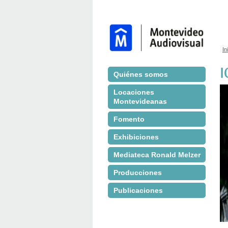
In
S
I
Quiénes somos
Locaciones
Montevideanas
Fomento
Exhibiciones
Mediateca Ronald Melzer
Producciones
Publicaciones