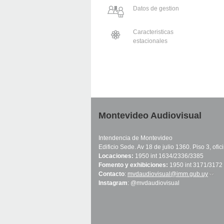
Datos de gestion
Caracteristicas
estacionales
Montevideo Audiovisual
Intendencia de Montevideo
Edificio Sede. Av 18 de julio 1360. Piso 3, ofi
Locaciones:
1950 int 1634/2336/3385
Fomento y exhibiciones:
1950 int 3171/3172
Contacto
:
mvdaudiovisual@imm.gub.uy
(link 
Instagram
: @mvdaudiovisual