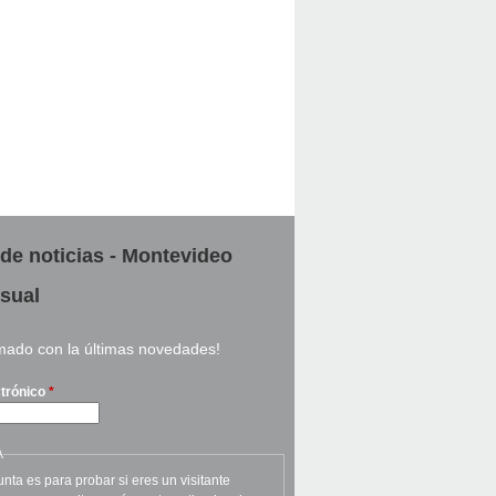
 de noticias - Montevideo
sual
rmado con la últimas novedades!
ctrónico
*
A
nta es para probar si eres un visitante