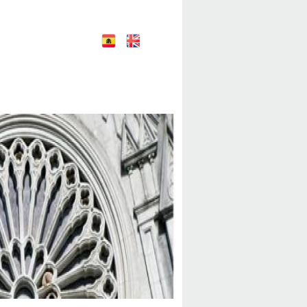
E
E
nglish
spañol