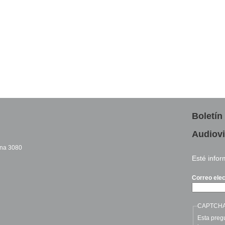
Boletín
Audiovi
cina 3080
Esté info
sends e-mail)
Correo ele
CAPTCH
Esta pregu