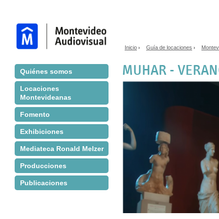
Jump to navigation
Inicio
Guía de locaciones
Montev
›
›
Se encuentra usted aq
MUHAR - VERAN
Quiénes somos
Locaciones
Montevideanas
Fomento
Exhibiciones
Mediateca Ronald Melzer
Producciones
Publicaciones