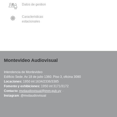
Datos de gestion
Caracteristicas
estacionales
Montevideo Audiovisual
Intendencia de Montevideo
Edificio Sede. Av 18 de julio 1360. Piso 3, oficina 3080
Locaciones:
1950 int 1634/2336/3385
Fomento y exhibiciones:
1950 int 3171/3172
Contacto
:
mvdaudiovisual@imm.gub.uy
(link sends e-mail)
Instagram
: @mvdaudiovisual