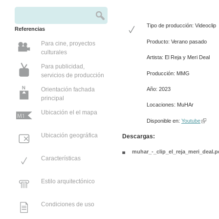
Buscar
Formulario de búsqueda
Tipo de producción: Videoclip
Referencias
Producto: Verano pasado
Para cine, proyectos
culturales
Artista: El Reja y Meri Deal
Para publicidad,
Producción: MMG
servicios de producción
Año: 2023
Orientación fachada
principal
Locaciones: MuHAr
Ubicación el el mapa
Disponible en:
Youtube
(link is
Ubicación geográfica
Descargas:
muhar_-_clip_el_reja_meri_deal.p
Características
Estilo arquitectónico
Condiciones de uso