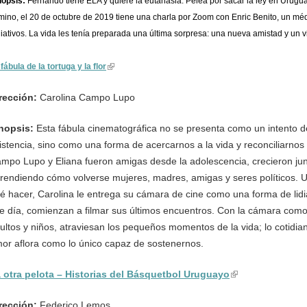
nopsis:
Fernando tiene ELA y quiere la eutanasia. Pelea por sacar la ley en Uruguay
mino, el 20 de octubre de 2019 tiene una charla por Zoom con Enric Benito, un mé
liativos. La vida les tenía preparada una última sorpresa: una nueva amistad y un v
fábula de la tortuga y la flor
(link is external)
rección:
Carolina Campo Lupo
nopsis:
Esta fábula cinematográfica no se presenta como un intento de
istencia, sino como una forma de acercarnos a la vida y reconciliarnos 
mpo Lupo y Eliana fueron amigas desde la adolescencia, crecieron j
rendiendo cómo volverse mujeres, madres, amigas y seres políticos. Un
é hacer, Carolina le entrega su cámara de cine como una forma de lidiar
e día, comienzan a filmar sus últimos encuentros. Con la cámara como t
ultos y niños, atraviesan los pequeños momentos de la vida; lo cotidia
or aflora como lo único capaz de sostenernos.
 otra pelota – Historias del Básquetbol Uruguayo
(link is external)
rección:
Federico Lemos