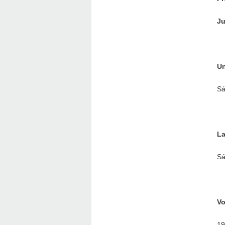
Ju
Un
Sá
La
Sá
Vo
19