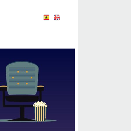
E
E
nglish
spañol