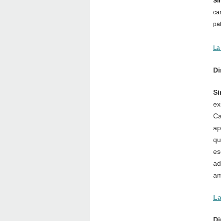
Si
ca
pa
La 
Di
Si
ex
Ca
ap
qu
es
ad
am
La
Di