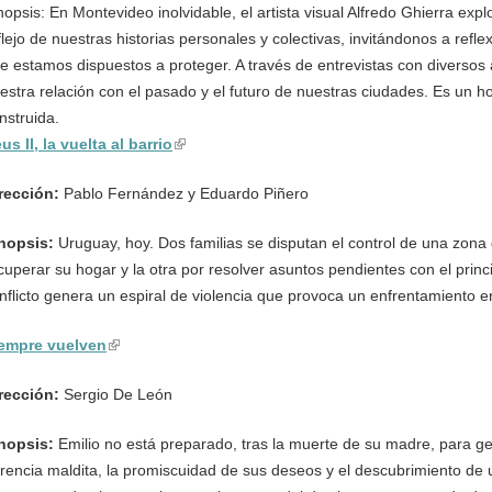
nopsis: En Montevideo inolvidable, el artista visual Alfredo Ghierra exp
flejo de nuestras historias personales y colectivas, invitándonos a refl
e estamos dispuestos a proteger. A través de entrevistas con diversos
estra relación con el pasado y el futuro de nuestras ciudades. Es un 
nstruida.
us II, la vuelta al barrio
(link is external)
rección:
Pablo Fernández y Eduardo Piñero
nopsis:
Uruguay, hoy. Dos familias se disputan el control de una zona
cuperar su hogar y la otra por resolver asuntos pendientes con el princ
nflicto genera un espiral de violencia que provoca un enfrentamiento 
empre vuelven
(link is external)
rección:
Sergio De León
nopsis:
Emilio no está preparado, tras la muerte de su madre, para g
rencia maldita, la promiscuidad de sus deseos y el descubrimiento de 