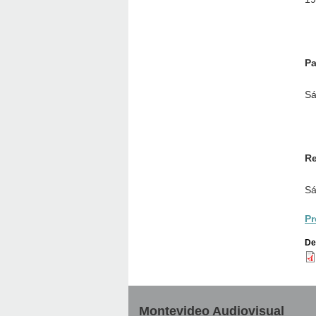
Pa
Sá
Re
Sá
Pr
De
Montevideo Audiovisual