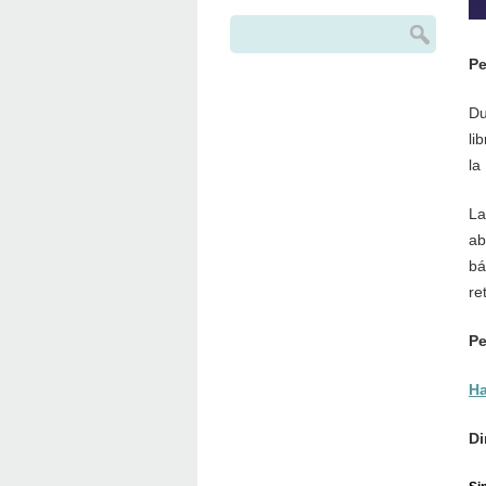
Buscar
Formulario de búsqueda
Pe
Du
li
la
La
ab
bá
re
Pe
Ha
Di