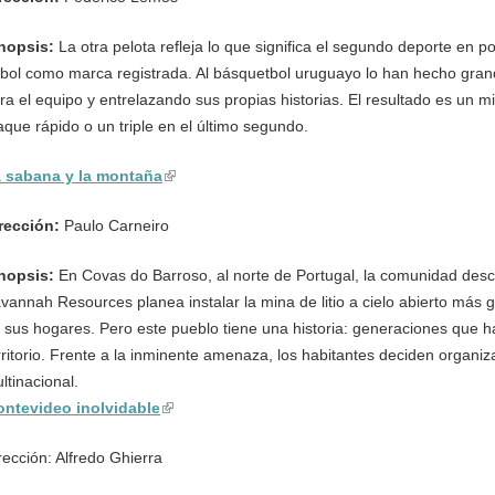
nopsis:
La otra pelota refleja lo que significa el segundo deporte en p
tbol como marca registrada. Al básquetbol uruguayo lo han hecho gr
ra el equipo y entrelazando sus propias historias. El resultado es un m
aque rápido o un triple en el último segundo.
 sabana y la montaña
(link is external)
rección:
Paulo Carneiro
nopsis:
En Covas do Barroso, al norte de Portugal, la comunidad desc
vannah Resources planea instalar la mina de litio a cielo abierto más
 sus hogares. Pero este pueblo tiene una historia: generaciones que ha
rritorio. Frente a la inminente amenaza, los habitantes deciden organiz
ltinacional.
ntevideo inolvidable
(link is external)
rección: Alfredo Ghierra