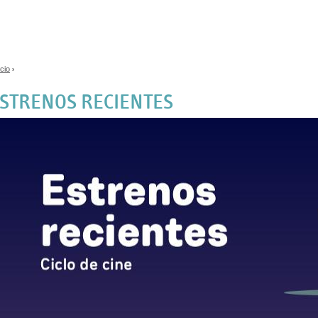
Jump to navigation
icio
›
e encuentra usted aquí
STRENOS RECIENTES