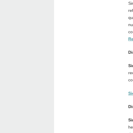
Si
re
qu
nu
co
Re
Di
Si
re
co
Si
Di
Si
he