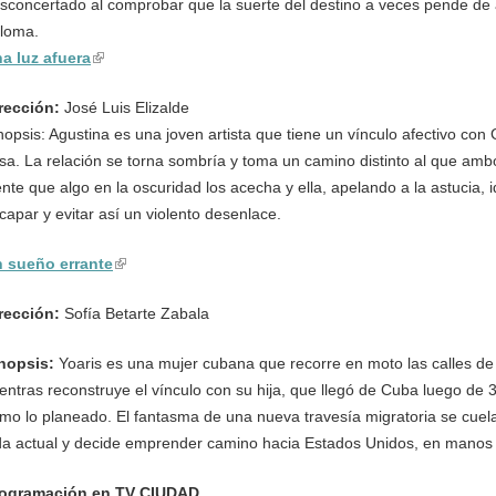
sconcertado al comprobar que la suerte del destino a veces pende de a
loma.
a luz afuera
(link is external)
rección:
José Luis Elizalde
nopsis: Agustina es una joven artista que tiene un vínculo afectivo con
sa. La relación se torna sombría y toma un camino distinto al que am
ente que algo en la oscuridad los acecha y ella, apelando a la astucia, 
capar y evitar así un violento desenlace.
 sueño errante
(link is external)
rección:
Sofía Betarte Zabala
nopsis:
Yoaris es una mujer cubana que recorre en moto las calles d
entras reconstruye el vínculo con su hija, que llegó de Cuba luego de 3
mo lo planeado. El fantasma de una nueva travesía migratoria se cuela
da actual y decide emprender camino hacia Estados Unidos, en manos
ogramación en TV CIUDAD