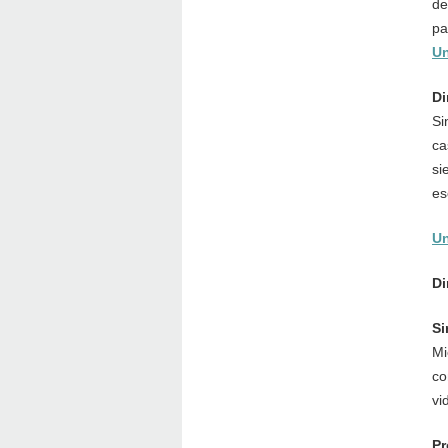
de
pa
Un
Di
Si
ca
si
es
Un
Di
Si
Mi
co
vi
Pr