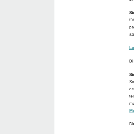
Si
fú
pa
at
La
Di
Si
Sa
de
te
mu
Mo
Di