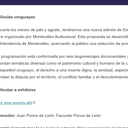
lículas uruguayas
rante los meses de julio y agosto, tendremos una nueva edición de Est
bre organizado por Montevideo Audiovisual. Esta propuesta se desarroll
 Intendencia de Montevideo, acercando al público una selección de pr
 programación está conformada por seis largometrajes documentales y
ordan temáticas diversas como el patrimonio cultural y humano de la ciu
squetbol uruguayo, el derecho a una muerte digna, la amistad, aspectos
tratan la disputa por el territorio, el conflicto familiar y el descubrimient
lículas a exhibirse
y una puerta ahí
(link is external)
rección:
Juan Ponce de León, Facundo Ponce de León