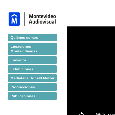
Jump to navigation
Quiénes somos
Locaciones
Montevideanas
Fomento
Exhibiciones
Mediateca Ronald Melzer
Producciones
Publicaciones