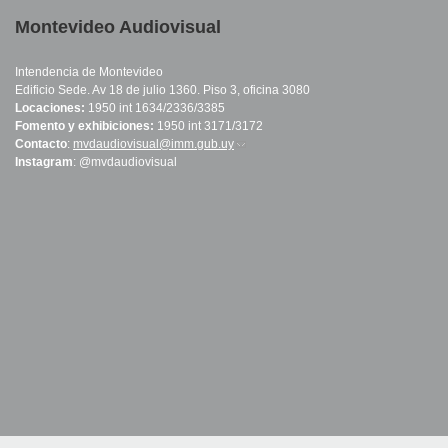
Montevideo Audiovisual
Intendencia de Montevideo
Edificio Sede. Av 18 de julio 1360. Piso 3, oficina 3080
Locaciones:
1950 int 1634/2336/3385
Fomento y exhibiciones:
1950 int 3171/3172
Contacto
:
mvdaudiovisual@imm.gub.uy
(link sends e-mail)
Instagram
: @mvdaudiovisual